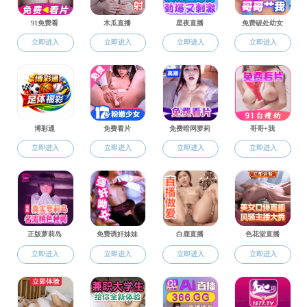
科研平台
科研平台
学科建设
科研平台
科研成果
学术报告