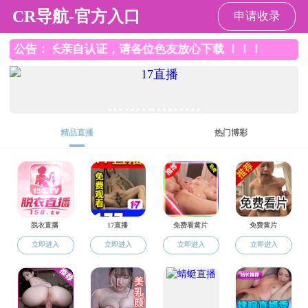
禁忌书屋
禁忌书屋
禁忌书屋概
师资队伍
科学
况
当前位置:
禁忌书屋
>> 正文
MP
学术讲座