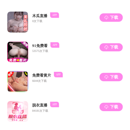
讲座中，
务数字生态
应收账款管
编写、内部
了“Kimi
最后，徐