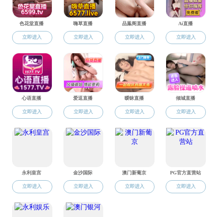
讲座伊
他以Deep
大模型的应