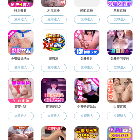
为深化
应用，6月2
为《AI大模
王斌教授主持